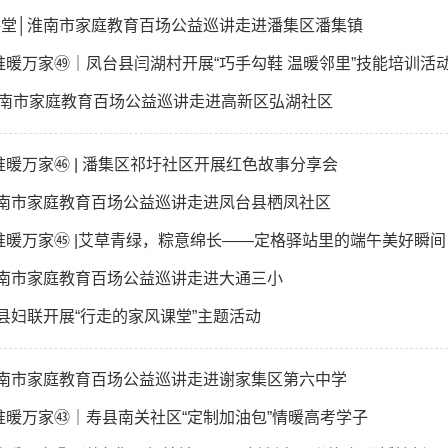
堂│淮南市家庭教育百场公益巡讲走进潘集区潘集镇
淮暖万家㊾｜凤台县闫湖村开展“巧手勾鞋 温暖邻里”技能培训活
 淮南市家庭教育百场公益巡讲走进高新区弘湖社区
淮暖万家㊻ | 潘集区祁圩社区开展红色故事分享会
南市家庭教育百场公益巡讲走进凤台县栖凤社区
淮暖万家㊺ |艾草青绿，粽意绵长——定格驿站里的端午美好瞬间
南市家庭教育百场公益巡讲走进大通三小
县妇联开展“行走的家风课堂”主题活动
南市家庭教育百场公益巡讲走进谢家集区第六中学
淮暖万家㊸｜寿县南关社区“定制加油包”情暖高考学子