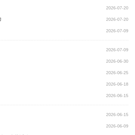
2026-07-20
动
2026-07-20
2026-07-09
2026-07-09
2026-06-30
2026-06-25
2026-06-18
2026-06-15
2026-06-15
2026-06-09