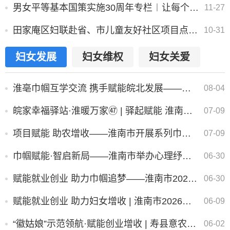
男女平等基本国策实施30周年专栏︱让每个“她”绽放时代芳华
11-27
田家庵区妇联赴省、市儿童友好社区项目点调研指导
10-31
妇女发展
妇女维权
妇女关爱
淮亳巾帼互学交流 携手赋能皖北发展——市女企协赴亳州开展学习交流活动
08-04
皖家幸福驿站·淮暖万家㊼ | 驿起赋能 淮南开展妈妈岗就业技能公益培训
07-09
项目赋能 助农增收——淮南市开展系列巾帼科技助农培训
07-09
巾帼赋能·智启新局——淮南市举办心理纾压与自媒体实操专题培训
06-30
赋能就业创业 助力巾帼追梦——淮南市2026年度“徽姑娘”养老技能培训班圆满落幕
06-30
赋能就业创业 助力妇女增收 | 淮南市2026年度第二期“徽姑娘”就业创业培训班圆满结束
06-09
“徽姑娘”示范领航·赋能创业增收 | 寿县意农养殖家庭农场举办电商技能培训
06-02