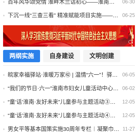
百年风华颂党情 淮畔木兰话初心——淮南市巾帼宣讲大赛决赛圆满举办
06-30
下沉一线“三查三看” 精准赋能项目实施——市妇联开展省市妇女发展项目专题调研指导
06-25
两纲实施
自身建设
文明创建
皖家幸福驿站·淮暖万家㊷ | 温情“六一”！驿站多彩活动点亮童年快乐时光
06-05
“我们的节日·六一”淮南市妇女儿童活动中心开展“童趣绽放庆六一 艺彩逐梦伴成长”系列主题活动
06-02
“童‘话’淮南·友好未来”儿童参与主题活动③︱小小体验官走进市少儿图书馆
12-05
“童‘话’淮南·友好未来”儿童参与主题活动④︱小小体验官走进弘湖社区
12-05
男女平等基本国策实施30周年专栏︱凝聚巾帼力量 绘就妇女发展新画卷
11-27