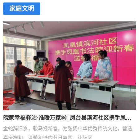
家庭文明
皖家幸福驿站·淮暖万家㉝│凤台县滨河社区携手凤凰书法院开展迎新春送祝“福”活动
金蛇辞旧岁，骏马报新春。为弘扬中华优秀传统文化，营造
喜庆祥和、温馨和谐的节日氛围，让辖区...