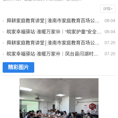
详情>
舜耕家庭教育讲堂│淮南市家庭教育百场公益巡讲走进田家庵区龙湖社区
08-04
皖家幸福驿站·淮暖万家㊿｜“皖家护童”安全小课堂 暑期关爱服务活动（一）
08-04
舜耕家庭教育讲堂│淮南市家庭教育百场公益巡讲走进潘集区潘集镇
07-20
皖家幸福驿站·淮暖万家㊾｜凤台县闫湖村开展“巧手勾鞋 温暖邻里”技能培训活动
07-20
精彩图片