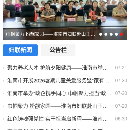
朱艾勇张志强“六一”前夕看望慰问少年儿童
巾帼聚力 扮靓家园——淮南市妇联赴山王镇开展人居环境整治共建主题活动
妇联新闻
公告栏
聚力养老人才 护航夕阳健康——淮南市举办巾帼养老专场招聘会
07-21
淮南市开展2026暑期儿童关爱服务暨“家有书香诵经典”亲子阅读活动
07-20
淮南市举办“政企携手同心 巾帼聚力担当”政企交流座谈会
07-20
巾帼聚力 扮靓家园——淮南市妇联赴山王镇开展人居环境整治共建主题活动
07-20
红色铸魂强党性 实干担当启新程——淮南市妇联开展 “七一” 主题党日暨专题党课活动
06-30