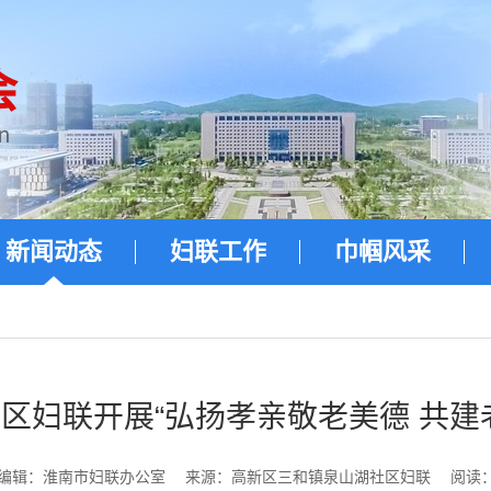
新闻动态
妇联工作
巾帼风采
区妇联开展“弘扬孝亲敬老美德 共建
编辑：淮南市妇联办公室
来源：高新区三和镇泉山湖社区妇联
阅读