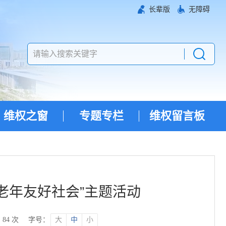
长辈版
无障碍
维权之窗
专题专栏
维权留言板
老年友好社会”主题活动
：
84
次
字号：
大
中
小