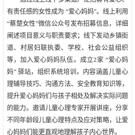
有责任感的女性成为
“
爱心妈妈
”
。线上利用
“
蔡楚女性
”
微信公众号
发布招募信息，详细
阐述项目意义与职责要求；线下
发动乡镇街
道、村居妇联执委
、学校、
社会公益组织
等
，
加入爱心妈妈队伍
。
成
立
2
家
“
爱心妈
妈
”
驿
站，组织系统培训，内容涵盖儿童心
理辅导技巧、沟通方法、安全教育知识等，
提升爱心妈妈们与孩子相处及解决实际问题
的能力。邀请儿童心理专家开展讲座，分享
不同年龄段儿童心理特点及应对策略，让爱
心妈妈们能更直观地理解孩子内心世界。