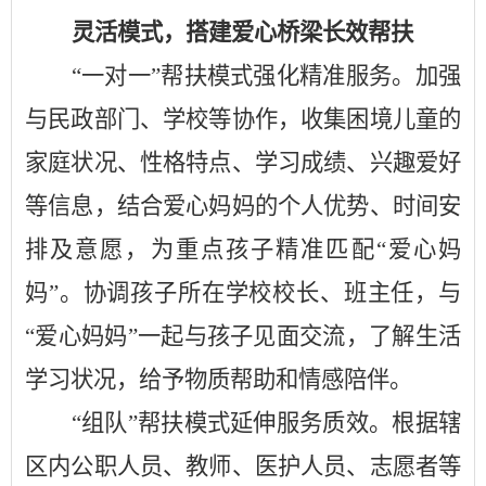
灵活模式
，
搭建爱心桥梁长效帮扶
“
一对一
”
帮扶模式强化精准服务。加强
与民政部门、学校等协作，
收集
困境
儿童的
家庭状况、性格特点、学习成绩、兴趣爱好
等信息，结合爱心妈妈的个人优势、时间安
排及意愿，为
重点
孩子精准匹配
“
爱心妈
妈
”
。
协调孩子所在学校校长、班主任，与
“
爱心妈妈
”
一起
与孩子见面交流，了解生活
学习状况，给予物质帮助
和
情感陪伴。
“组队”帮扶模式延伸服务质效。根据辖
区内公职人员、教师、医护人员、志愿者等