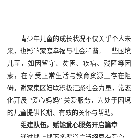
青少年
儿童的成长状况不仅关乎个人未
来，也影响家庭幸福与社会和谐。
一些
困境
儿童，如因
留守、
贫困、疾病、残障等因
素，在享受正常生活与教育资源上存在阻
碍。
谢家集区
妇联
积极
汇聚社会力量，
常态
化开展
“
爱心妈妈
”
关爱服务，为处于困境
的儿童提供长期、有效的关怀与帮助。
组建队伍
，
赋能爱心服务开启篇章
通过线上线下多渠道广泛招募有爱心、