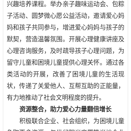
兴趣培养课程
。
举办亲子趣味运动会
、
包粽
子
活动
、圆梦微心愿
公益活动
，
邀请爱心妈
妈和孩子共同参与，增进爱心妈妈与孩子的
默契，营造
温馨
氛围
。
开展心理健康讲座及
心理咨询服务，及时疏导孩子心理问题
，
为
留守儿童和困境儿童提供心理关怀。
通过各
类活动的开展，
改善了困境儿童的生活现
状，传递了关爱他人、互帮互助的正能量，
有力地推动了社会文明程度的提升。
资源整合
，
助力爱心力量翻倍增长
积极联合企业、社会组织，为困境儿童